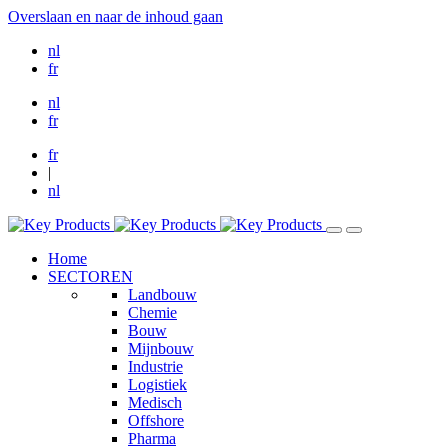
Overslaan en naar de inhoud gaan
nl
fr
nl
fr
fr
|
nl
Home
SECTOREN
Landbouw
Chemie
Bouw
Mijnbouw
Industrie
Logistiek
Medisch
Offshore
Pharma